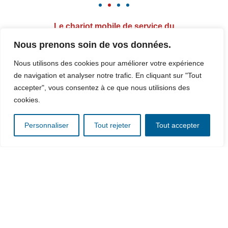
Le chariot mobile de service du
déjeuner/dîner
Nous prenons soin de vos données.
TYPE DE SERVICE
Nous utilisons des cookies pour améliorer votre expérience
de navigation et analyser notre trafic. En cliquant sur "Tout
Service à l’assiette en multiportions (bacs
accepter", vous consentez à ce que nous utilisions des
gastronormes).
cookies.
TECHNOLOGIE
Personnaliser
Tout rejeter
Tout accepter
Technologie embarquée adaptée aux processus en liaison
chaude/froide ou surgelée : Remise des aliments froid ou
surgelées à la bonne température pour le service – mode
automatique programmable ou mode manuel. Maintien
chaud/froid des denrées. Technologie de chauffe
thermocontact.
CONFIGURATION