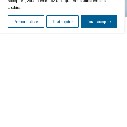
accepter", vous consentez à ce que nous utilisions des
cookies.
Personnaliser
Tout rejeter
Tout accepter
l’usage et le convive au cœur des
solutions de chariots de service
de repas
coconstruisons ensemble votre service de repas
idéal !
nos produits et services s’adaptent à votre
environnement et à tous les maillons du processus