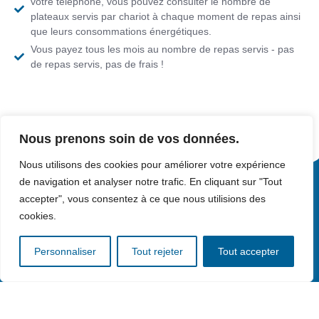
votre téléphone, vous pouvez consulter le nombre de
plateaux servis par chariot à chaque moment de repas ainsi
que leurs consommations énergétiques.
Vous payez tous les mois au nombre de repas servis - pas
de repas servis, pas de frais !
Nous prenons soin de vos données.
Nous utilisons des cookies pour améliorer votre expérience
de navigation et analyser notre trafic. En cliquant sur "Tout
accepter", vous consentez à ce que nous utilisions des
cookies.
Personnaliser
Tout rejeter
Tout accepter
Spécialiste du service du repas. Des produits français, plus
de 100 ans d’expérience pour répondre aux besoins du
personnel d’établissements médico-sociaux et de leurs
convives.