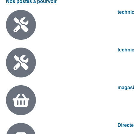
Nos postes à pourvoir
techni
techni
magasi
Directe