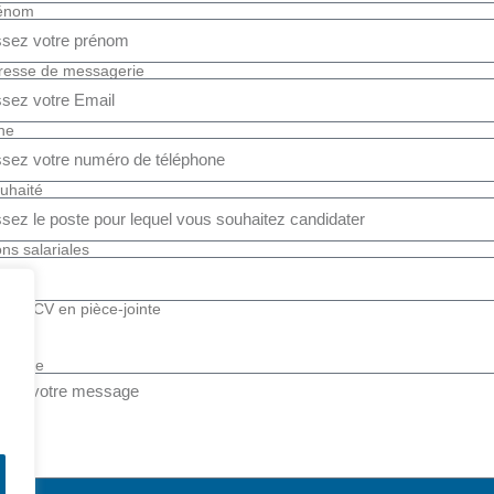
rénom
dresse de messagerie
ne
uhaité
ons salariales
votre CV en pièce-jointe
essage