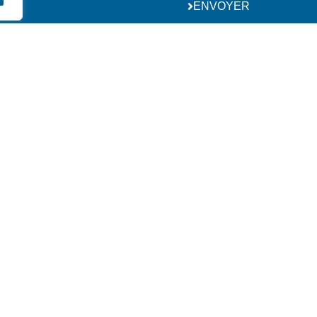
ENVOYER
Nous contact
ZAC de Satolas G
+33 (0)4 72 9
sposition
e français
Service Après-Ven
s
0805 32 00 3