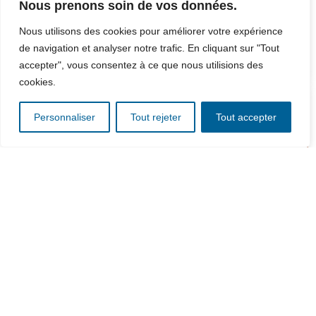
incontournable dans les établissements comme les hôpitaux,
Nous prenons soin de vos données.
les établissements pénitentiaires, les EHPAD et...
16 février 2022
/
Nous utilisons des cookies pour améliorer votre expérience
de navigation et analyser notre trafic. En cliquant sur "Tout
LIRE PLUS
accepter", vous consentez à ce que nous utilisions des
cookies.
Personnaliser
Tout rejeter
Tout accepter
EXPRESSO, LE CHARIOT NOMADE PAR
EXCELLENCE !
L’ EXPRESSO, c’est 9 préparations chaudes différentes ! Grâce à